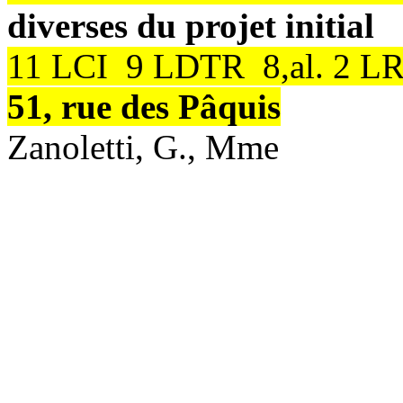
diverses du projet initial
11 LCI 9 LDTR 8,al. 2 L
51, rue des Pâquis
Zanoletti, G., Mme