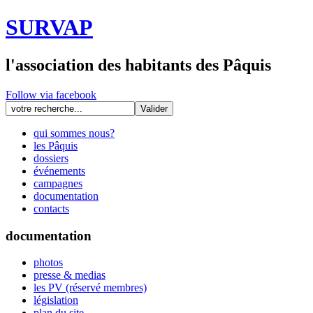
SURVAP
l'association des habitants des Pâquis
Follow via facebook
qui sommes nous?
les Pâquis
dossiers
événements
campagnes
documentation
contacts
documentation
photos
presse & medias
les PV (réservé membres)
législation
plan du site