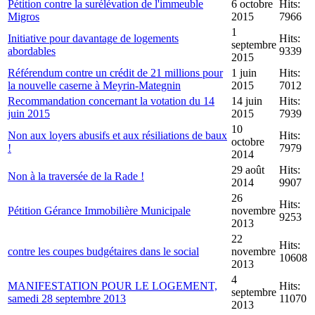
Pétition contre la surélévation de l'immeuble
6 octobre
Hits:
Migros
2015
7966
1
Initiative pour davantage de logements
Hits:
septembre
abordables
9339
2015
Référendum contre un crédit de 21 millions pour
1 juin
Hits:
la nouvelle caserne à Meyrin-Mategnin
2015
7012
Recommandation concernant la votation du 14
14 juin
Hits:
juin 2015
2015
7939
10
Non aux loyers abusifs et aux résiliations de baux
Hits:
octobre
!
7979
2014
29 août
Hits:
Non à la traversée de la Rade !
2014
9907
26
Hits:
Pétition Gérance Immobilière Municipale
novembre
9253
2013
22
Hits:
contre les coupes budgétaires dans le social
novembre
10608
2013
4
MANIFESTATION POUR LE LOGEMENT,
Hits:
septembre
samedi 28 septembre 2013
11070
2013