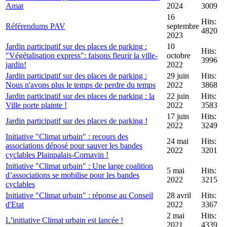
Amat
2024
3009
16
Hits:
Référendums PAV
septembre
4820
2023
Jardin participatif sur des places de parking :
10
Hits:
"Végétalisation express": faisons fleurir la ville-
octobre
3996
jardin!
2022
Jardin participatif sur des places de parking :
29 juin
Hits:
Nous n'avons plus le temps de perdre du temps
2022
3868
Jardin participatif sur des places de parking : la
22 juin
Hits:
Ville porte plainte !
2022
3583
17 juin
Hits:
Jardin participatif sur des places de parking !
2022
3249
Initiative "Climat urbain" : recours des
24 mai
Hits:
associations déposé pour sauver les bandes
2022
3201
cyclables Plainpalais-Cornavin !
Initiative "Climat urbain" : Une large coalition
5 mai
Hits:
d’associations se mobilise pour les bandes
2022
3215
cyclables
Initiative "Climat urbain" : réponse au Conseil
28 avril
Hits:
d'Etat
2022
3367
2 mai
Hits:
L’initiative Climat urbain est lancée !
2021
4339