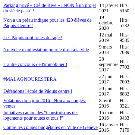
Parking privé « Clé de Rive » : NON à un projet
14 janvier
Hits:
du siècle passé !
2021
5150
19
Non à un préau indigne pour les 420 élèves de
Hits:
octobre
Pâquis-Centre !
5732
2020
12 mai
Hits:
Les Pâquis sont folles de rage !
2019
9585
9 mars
Hits:
Nouvelle manifestation pour le droit à la ville
2018
7089
28
Hits:
L'autre concours de l'immobilier !
septembre
7703
2017
22 juin
Hits:
#MALAGNOURESTERA
2017
7003
20 juin
Hits:
Défendons l'école de Pâquis centre !
2017
6882
Votations du 5 juin 2016 : Non aux congés-
8 avril
Hits:
ventes
2016
9321
Initiatives cantonales "Construisons des
15 mars
Hits:
logements pour toutes et tous !"
2016
9433
16 janvier
Hits:
Contre les coupes budgétaires en Ville de Genève
2016
7179