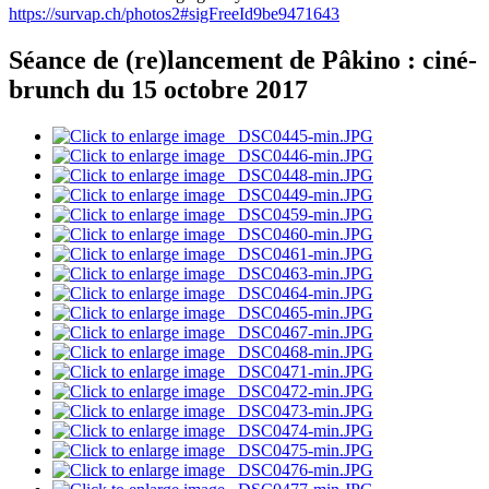
https://survap.ch/photos2#sigFreeId9be9471643
Séance de (re)lancement de Pâkino : ciné-
brunch du 15 octobre 2017