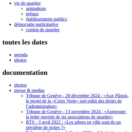
vie de quartier
animations
préaux
établissements publics
démocratie participative
contrat de quartier
toutes les dates
agenda
photos
documentation
photos
presse & medias
Tribune de Genève - 28 décembre 2024 : «Aux Pâquis,
le projet de la «Croix Verte» sort enfin des tiroirs de
l’administration»
Tribune de Genève - 13 novembre 2024 : «Autoroute:
la lettre ouverte de six associations de quartier»
RTS - 3 avril 2022 : «Les arbres en ville sont-ils un
privilège de riches ?»