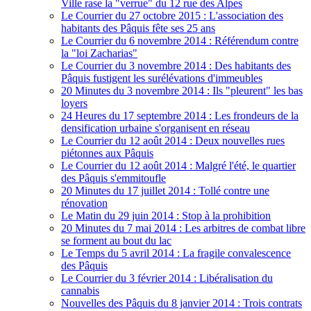
Ville rase la "verrue" du 12 rue des Alpes
Le Courrier du 27 octobre 2015 : L'association des
habitants des Pâquis fête ses 25 ans
Le Courrier du 6 novembre 2014 : Référendum contre
la "loi Zacharias"
Le Courrier du 3 novembre 2014 : Des habitants des
Pâquis fustigent les surélévations d'immeubles
20 Minutes du 3 novembre 2014 : Ils "pleurent" les bas
loyers
24 Heures du 17 septembre 2014 : Les frondeurs de la
densification urbaine s'organisent en réseau
Le Courrier du 12 août 2014 : Deux nouvelles rues
piétonnes aux Pâquis
Le Courrier du 12 août 2014 : Malgré l'été, le quartier
des Pâquis s'emmitoufle
20 Minutes du 17 juillet 2014 : Tollé contre une
rénovation
Le Matin du 29 juin 2014 : Stop à la prohibition
20 Minutes du 7 mai 2014 : Les arbitres de combat libre
se forment au bout du lac
Le Temps du 5 avril 2014 : La fragile convalescence
des Pâquis
Le Courrier du 3 février 2014 : Libéralisation du
cannabis
Nouvelles des Pâquis du 8 janvier 2014 : Trois contrats