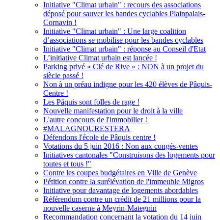
Initiative "Climat urbain" : recours des associations
déposé pour sauver les bandes cyclables Plainpalais-
Cornavin !
Initiative "Climat urbain" : Une large coalition
d’associations se mobilise pour les bandes cyclables
Initiative "Climat urbain" : réponse au Conseil d'Etat
L’initiative Climat urbain est lancée !
Parking privé « Clé de Rive » : NON à un projet du
siècle passé !
Non à un préau indigne pour les 420 élèves de Pâquis-
Centre !
Les Pâquis sont folles de rage !
Nouvelle manifestation pour le droit à la ville
L'autre concours de l'immobilier !
#MALAGNOURESTERA
Défendons l'école de Pâquis centre !
Votations du 5 juin 2016 : Non aux congés-ventes
Initiatives cantonales "Construisons des logements pour
toutes et tous !"
Contre les coupes budgétaires en Ville de Genève
Pétition contre la surélévation de l'immeuble Migros
Initiative pour davantage de logements abordables
Référendum contre un crédit de 21 millions pour la
nouvelle caserne à Meyrin-Mategnin
Recommandation concernant la votation du 14 juin