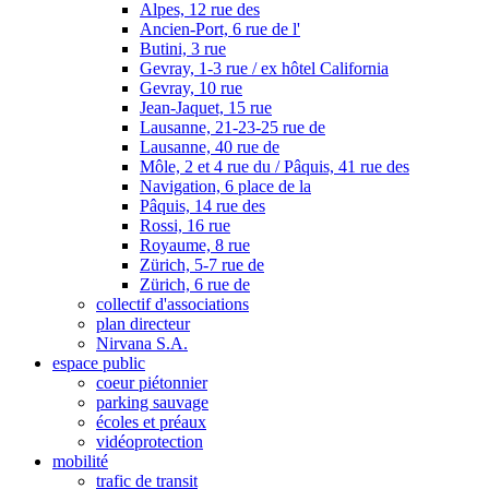
Alpes, 12 rue des
Ancien-Port, 6 rue de l'
Butini, 3 rue
Gevray, 1-3 rue / ex hôtel California
Gevray, 10 rue
Jean-Jaquet, 15 rue
Lausanne, 21-23-25 rue de
Lausanne, 40 rue de
Môle, 2 et 4 rue du / Pâquis, 41 rue des
Navigation, 6 place de la
Pâquis, 14 rue des
Rossi, 16 rue
Royaume, 8 rue
Zürich, 5-7 rue de
Zürich, 6 rue de
collectif d'associations
plan directeur
Nirvana S.A.
espace public
coeur piétonnier
parking sauvage
écoles et préaux
vidéoprotection
mobilité
trafic de transit