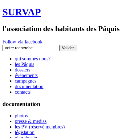
SURVAP
l'association des habitants des Pâquis
Follow via facebook
qui sommes nous?
les Pâquis
dossiers
événements
campagnes
documentation
contacts
documentation
photos
presse & medias
les PV (réservé membres)
législation
plan du site