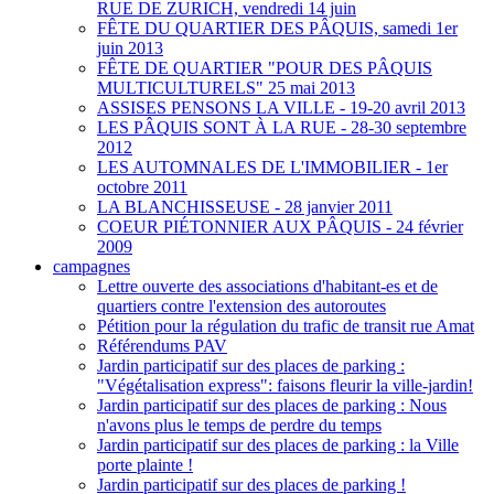
RUE DE ZURICH, vendredi 14 juin
FÊTE DU QUARTIER DES PÂQUIS, samedi 1er
juin 2013
FÊTE DE QUARTIER "POUR DES PÂQUIS
MULTICULTURELS" 25 mai 2013
ASSISES PENSONS LA VILLE - 19-20 avril 2013
LES PÂQUIS SONT À LA RUE - 28-30 septembre
2012
LES AUTOMNALES DE L'IMMOBILIER - 1er
octobre 2011
LA BLANCHISSEUSE - 28 janvier 2011
COEUR PIÉTONNIER AUX PÂQUIS - 24 février
2009
campagnes
Lettre ouverte des associations d'habitant-es et de
quartiers contre l'extension des autoroutes
Pétition pour la régulation du trafic de transit rue Amat
Référendums PAV
Jardin participatif sur des places de parking :
"Végétalisation express": faisons fleurir la ville-jardin!
Jardin participatif sur des places de parking : Nous
n'avons plus le temps de perdre du temps
Jardin participatif sur des places de parking : la Ville
porte plainte !
Jardin participatif sur des places de parking !