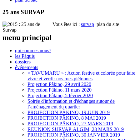
25 ans SURVAP
Vous êtes ici :
survap
plan du site
menu principal
qui sommes nous?
les Pâquis
dossiers
événements
« TAVUMARU » : Action festive et colorée pour faire
vivre et verdir nos rues piétonnes
Projection Pâkino, 29 avril 2020
Projection Pâkino, 11 mars 2020
Projection Pâkino, 5 février 2020
Soirée d'information et d'échanges autour de
l’aménagement du quartier
PROJECTION PÂKINO, 19 JUIN 2019
PROJECTION PÂKINO, 8 MAI 2019
PROJECTION PÂKINO, 27 MARS 2019
REUNION SURVAP-ALGIM, 28 MARS 2019
PROJECTION PÂKINO, 30 JANVIER 2019