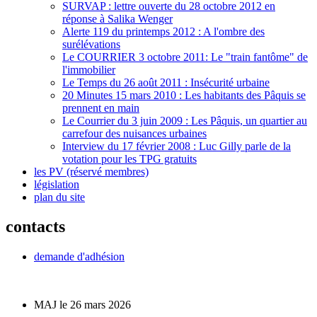
SURVAP : lettre ouverte du 28 octobre 2012 en
réponse à Salika Wenger
Alerte 119 du printemps 2012 : A l'ombre des
surélévations
Le COURRIER 3 octobre 2011: Le "train fantôme" de
l'immobilier
Le Temps du 26 août 2011 : Insécurité urbaine
20 Minutes 15 mars 2010 : Les habitants des Pâquis se
prennent en main
Le Courrier du 3 juin 2009 : Les Pâquis, un quartier au
carrefour des nuisances urbaines
Interview du 17 février 2008 : Luc Gilly parle de la
votation pour les TPG gratuits
les PV (réservé membres)
législation
plan du site
contacts
demande d'adhésion
MAJ le 26 mars 2026