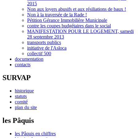
2015
Non aux loyers abusifs et aux résiliations de baux !
Non à la traversée de la Rade !
Pétition Gérance Immobilière Municipale
contre les coupes budgétaires dans le social
MANIFESTATION POUR LE LOGEMENT, samedi
28 septembre 2013
transports publics
initiative de l'Asloca
collectif 500
documentation
contacts
SURVAP
historique
statuts
comité
plan du site
les Pâquis
les Pâquis en chiffres