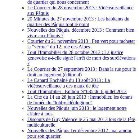
de quartier qui nous concernent
Le Courrier du 28 novembre 2013 : Vidéosurveillance
aux Pâquis
20 Minutes du 27 novembre 2013 : Les habitants du
quartier des Pâquis font le point
Nouvelles des Pâquis, décembre 2013 : Comment bien
vivre aux Pâquis ?
Courrier du 21 novembre 2013 : Feu vert pour racheter
la "verrue" du 12, rue des Alpes
Tout l'Immobilier du 28 octobre 2013 : La justice
genevoise a-t-elle signé l'arrêt de mort des surélévations
?
Le Courrier du 27 septembre 2013 : Dans la rue pour le
droit au logement (éditorial)
Le Canard Enchaîné du 13 août 2013 : La
vidéosurveillance a des maux de tête
Tout l'Immobilier : Edition N°685 du 6 juillet 2013
La Cité du 14 au 28 juin 2013 : Immobilier, les écrans
de fumée du "lobby idéologique"
Nouvelles des Pâquis juin 2013 : le logement notre
affaire à tous
Discours de Guy Valence le 25 mai 2013 lors de la fête
multiculturelle
Nouvelles des Pâquis 1er décembre 2012 : par amour
pour son quartier