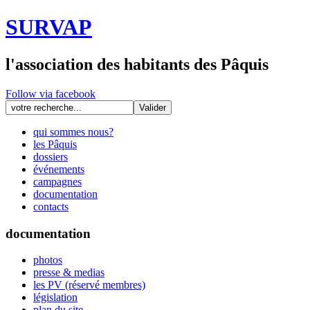
SURVAP
l'association des habitants des Pâquis
Follow via facebook
qui sommes nous?
les Pâquis
dossiers
événements
campagnes
documentation
contacts
documentation
photos
presse & medias
les PV (réservé membres)
législation
plan du site