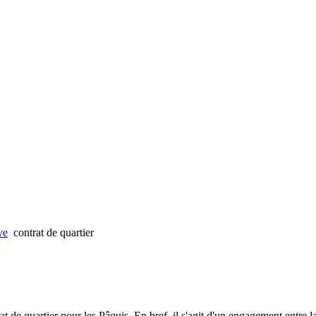
ve
contrat de quartier
 de quartier pour les Pâquis. En bref, il s'agit d'un engagement entre la