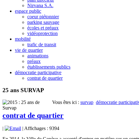
Nirvana S.A.
espace public
coeur piétonnier
parking sauvage
écoles et préaux
vidéoprotection
mobilité
trafic de transit
vie de quartier
animations
préaux
établissements publics
démocratie participative
contrat de quartier
25 ans SURVAP
Vous êtes ici :
survap
démocratie participati
contrat de quartier
|
| Affichages : 9394
En 2014, la Ville de Genève a accepté d'entrer en matière sur un contrat