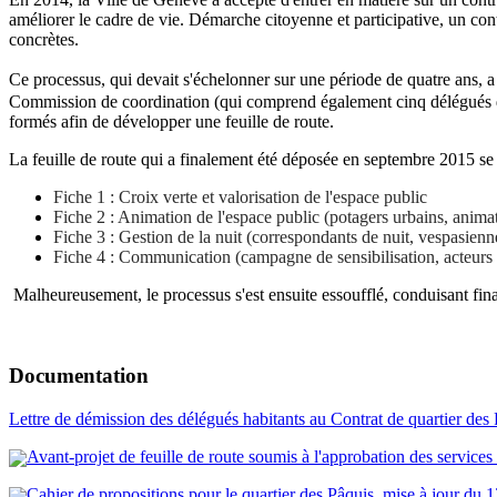
améliorer le cadre de vie. Démarche citoyenne et participative, un contr
concrètes.
Ce processus, qui devait s'échelonner sur une période de quatre ans, 
Commission de coordination (qui comprend également cinq délégués de
formés afin de développer une feuille de route.
La feuille de route qui a finalement été déposée en septembre 2015 se
Fiche 1 : Croix verte et valorisation de l'espace public
Fiche 2 : Animation de l'espace public (potagers urbains, anima
Fiche 3 : Gestion de la nuit (correspondants de nuit, vespasienn
Fiche 4 : Communication (campagne de sensibilisation, acteur
Malheureusement, le processus s'est ensuite essoufflé, conduisant fina
Documentation
Lettre de démission des délégués habitants au Contrat de quartier des 
Avant-projet de feuille de route soumis à l'approbation des servic
Cahier de propositions pour le quartier des Pâquis, mise à jour du 