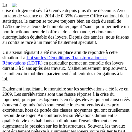
La
crise du logement sévit à Genève depuis plus d'une décennie. Avec
un taux de vacance en 2014 de 0,39% (source: Office cantonal de la
statistique), le canton se trouve toujours bien en deçà du seuil de
1,5% que les acteurs de l'immobilier jugent "sain" pour permettre un
bon fonctionnement de l'offre et de la demande, et donc une
autorégulation équitable des loyers. Depuis des années, nous faisons
au contraire face à un marché hautement spéculatif.
Un arsenal législatif a été mis en place afin de répondre à cette
situation. La
Loi sur les Démolitions, Transformations et
Rénovations (LDTR)
en particulier permet un contrôle des loyers
durant 3 à 5 ans après des travaux. Malheureusement, trop souvent,
les milieux immobiliers parviennent à obtenir des dérogations à la
loi.
Egalement inquiétant, le moratoire sur les surélévations a été levé en
2009. Les surélévations sont une fausse réponse à la crise du
logement, puisque les logements en étages élevés qui sont ainsi créés
(souvent à grands frais) sont ensuite loués ou vendus à des prix
exorbitants, hors de portée des classes moyennes qui ont cruellement
besoin de se loger. Au contraire, les surélévations diminuent la
qualité de vie des habitants en diminuant l'ensoleillement et en
augmentant la pression sur les infrastructures. Souvent, les travaux
sont également prétexte à augmenter les loyers voire résilier le bail