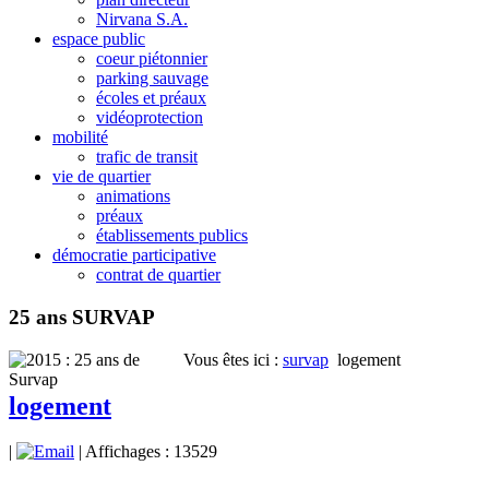
Nirvana S.A.
espace public
coeur piétonnier
parking sauvage
écoles et préaux
vidéoprotection
mobilité
trafic de transit
vie de quartier
animations
préaux
établissements publics
démocratie participative
contrat de quartier
25 ans SURVAP
Vous êtes ici :
survap
logement
logement
|
| Affichages : 13529