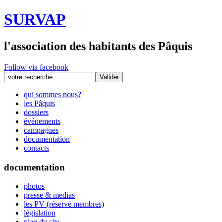
SURVAP
l'association des habitants des Pâquis
Follow via facebook
qui sommes nous?
les Pâquis
dossiers
événements
campagnes
documentation
contacts
documentation
photos
presse & medias
les PV (réservé membres)
législation
plan du site