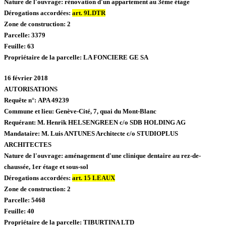
Nature de l'ouvrage:
rénovation d'un appartement au 3ème étage
Dérogations accordées:
art. 9LDTR
Zone de construction:
2
Parcelle:
3379
Feuille:
63
Propriétaire de la parcelle:
LA FONCIERE GE SA
16 février 2018
AUTORISATIONS
Re
quête n°:
APA 49239
Commune et lieu:
Genève-Cité,
7, quai du Mont-Blanc
Requérant:
M. Henrik HELSENGREEN c/o SDB HOLDING AG
Mandataire:
M. Luis ANTUNES Architecte c/o STUDIOPLUS
ARCHITECTES
Nature de l'ouvrage:
aménagement d'une clinique dentaire au rez-de-
chaussée, 1er étage et sous-sol
Dérogations accordées:
art. 15 LEAUX
Zone de construction:
2
Parcelle:
5468
Feuille:
40
Propriétaire de la parcelle:
TIBURTINA LTD