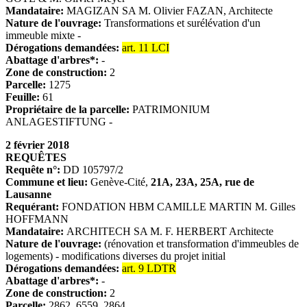
Mandataire:
MAGIZAN SA M. Olivier FAZAN, Architecte
Nature de l'ouvrage:
Transformations et surélévation d'un
immeuble mixte -
Dérogations demandées:
art. 11 LCI
Abattage d'arbres*:
-
Zone de construction:
2
Parcelle:
1275
Feuille:
61
Propriétaire de la parcelle:
PATRIMONIUM
ANLAGESTIFTUNG -
2 février 2018
REQUÊTES
Requête n°:
DD 105797/2
Commune et lieu:
Genève-Cité,
21A, 23A, 25A, rue de
Lausanne
Requérant:
FONDATION HBM CAMILLE MARTIN M. Gilles
HOFFMANN
Mandataire:
ARCHITECH SA M. F. HERBERT Architecte
Nature de l'ouvrage:
(rénovation et transformation d'immeubles de
logements) - modifications diverses du projet initial
Dérogations demandées:
art. 9 LDTR
Abattage d'arbres*:
-
Zone de construction:
2
Parcelle:
2862, 6559, 2864