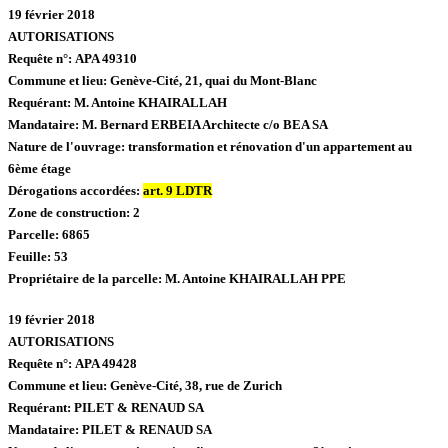
19 février 2018
AUTORISATIONS
Requête n°:
APA 49310
Commune et lieu:
Genève-Cité,
21, quai du Mont-Blanc
Requérant:
M. Antoine KHAIRALLAH
Mandataire:
M. Bernard ERBEIA Architecte c/o BEA SA
Nature de l'ouvrage:
transformation et rénovation d'un appartement au
6ème étage
Dérogations accordées:
art. 9 LDTR
Zone de construction:
2
Parcelle:
6865
Feuille:
53
Propriétaire de la parcelle:
M. Antoine KHAIRALLAH PPE
19 février 2018
AUTORISATIONS
Requête n°:
APA 49428
Commune et lieu:
Genève-Cité,
38, rue de Zurich
Requérant:
PILET & RENAUD SA
Mandataire:
PILET & RENAUD SA