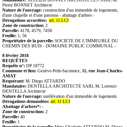
Pierre BONNET Architecte
Nature de l'ouvrage:
construction d'un immeuble de logements,
d'une chapelle et d'une paroisse - abattage d'arbres -
Dérogations accordées:
art. 11 LCI
Zone de construction:
2
Parcelle:
4178, 4579, 7458
Feuille:
1, 56
Propriétaire de la parcelle:
SOCIETE DE L'IMMEUBLE DU
CHEMIN DES BUIS - DOMAINE PUBLIC COMMUNAL -
8 février 2018
REQUÊTES
Requête n°:
DP 18772
Commune et lieu:
Genève-Petit-Saconnex,
11, rue Jean-Charles-
AMAT
Requérant:
M. Diego ATTARDO
Mandataire:
DENTELLA ARCHITECTE SARL M. Lorenzo
DENTELLA Architecte
Nature de l'ouvrage:
surélévation d'un immeuble de logements
Dérogations demandées:
art. 11 LCI
Abattage d'arbres*:
-
Zone de construction:
2
Parcelle:
40
Feuille:
1
Propriétaire de la parcelle:
Mme Charlotte ATTARDO M. Diego