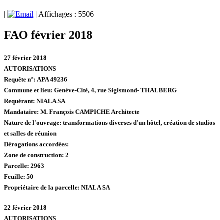
|
| Affichages : 5506
FAO février 2018
27 février 2018
AUTORISATIONS
Requête n°:
APA 49236
Commune et lieu:
Genève-Cité,
4, rue Sigismond- THALBERG
Requérant:
NIALA SA
Mandataire:
M. François CAMPICHE Architecte
Nature de l'ouvrage:
transformations diverses d'un hôtel, création de studios
et salles de réunion
Dérogations accordées:
Zone de construction:
2
Parcelle:
2963
Feuille:
50
Propriétaire de la parcelle:
NIALA SA
22 février 2018
AUTORISATIONS