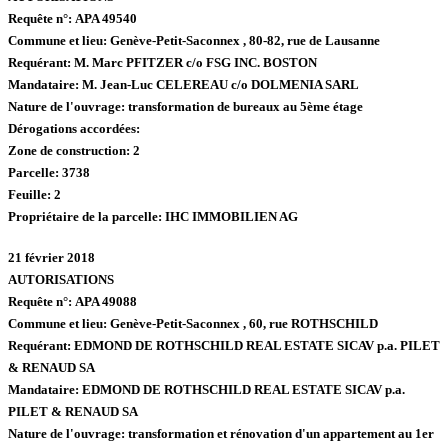
Requête n°:
APA 49540
Commune et lieu:
Genève-Petit-Saconnex ,
80-82, rue de Lausanne
Requérant:
M. Marc PFITZER c/o FSG INC. BOSTON
Mandataire:
M. Jean-Luc CELEREAU c/o DOLMENIA SARL
Nature de l'ouvrage:
transformation de bureaux au 5ème étage
Dérogations accordées:
Zone de construction:
2
Parcelle:
3738
Feuille:
2
Propriétaire de la parcelle:
IHC IMMOBILIEN AG
21 février 2018
AUTORISATIONS
Requête n°:
APA 49088
Commune et lieu:
Genève-Petit-Saconnex ,
60, rue ROTHSCHILD
Requérant:
EDMOND DE ROTHSCHILD REAL ESTATE SICAV p.a. PILET
& RENAUD SA
Mandataire:
EDMOND DE ROTHSCHILD REAL ESTATE SICAV p.a.
PILET & RENAUD SA
Nature de l'ouvrage:
transformation et rénovation d'un appartement au 1er