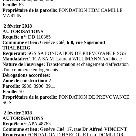
Feuille:
63
Propriétaire de la parcelle:
FONDATION HBM CAMILLE
MARTIN
2 février 2018
AUTORISATIONS
Requête n°:
DD 110365
Commune et lieu:
Genève-Cité,
6-8, rue Sigismond-
THALBERG
Requérant:
SGS SA FONDATION DE PREVOYANCE SGS
Mandataire:
TJCA SA M. Laurent WILLIMANN Architecte
Nature de l'ouvrage:
Transformation et changement d'affectation
d'un commerce en logements
Dérogations accordées:
Zone de construction:
2
Parcelle:
6986, 3906, 3911
Feuille:
50
Propriétaire de la parcelle:
FONDATION DE PREVOYANCE
SGS
2 février 2018
AUTORISATIONS
Requête n°:
APA 48763
Commune et lieu:
Genève-Cité,
17, rue Dr-Alfred-VINCENT
Requérant:
FONDATION D'HARCOURT p.a. DOMULOR