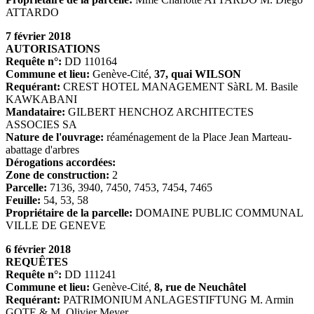
ATTARDO
7 février 2018
AUTORISATIONS
Requête n°:
DD 110164
Commune et lieu:
Genève-Cité,
37, quai WILSON
Requérant:
CREST HOTEL MANAGEMENT SàRL M. Basile
KAWKABANI
Mandataire:
GILBERT HENCHOZ ARCHITECTES
ASSOCIES SA
Nature de l'ouvrage:
réaménagement de la Place Jean Marteau-
abattage d'arbres
Dérogations accordées:
Zone de construction:
2
Parcelle:
7136, 3940, 7450, 7453, 7454, 7465
Feuille:
54, 53, 58
Propriétaire de la parcelle:
DOMAINE PUBLIC COMMUNAL
VILLE DE GENEVE
6 février 2018
REQUÊTES
Requête n°:
DD 111241
Commune et lieu:
Genève-Cité,
8, rue de Neuchâtel
Requérant:
PATRIMONIUM ANLAGESTIFTUNG M. Armin
GOTE & M. Olivier Meyer