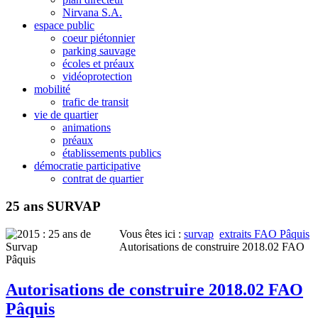
Nirvana S.A.
espace public
coeur piétonnier
parking sauvage
écoles et préaux
vidéoprotection
mobilité
trafic de transit
vie de quartier
animations
préaux
établissements publics
démocratie participative
contrat de quartier
25 ans SURVAP
Vous êtes ici :
survap
extraits FAO Pâquis
Autorisations de construire 2018.02 FAO
Pâquis
Autorisations de construire 2018.02 FAO
Pâquis