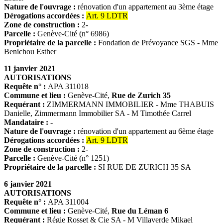
Nature de l'ouvrage :
rénovation d'un appartement au 3ème étage
Dérogations accordées :
Art. 9 LDTR
Zone de construction :
2-
Parcelle :
Genève-Cité (n° 6986)
Propriétaire de la parcelle :
Fondation de Prévoyance SGS - Mme
Benichou Esther
11 janvier 2021
AUTORISATIONS
Requête n° :
APA 311018
Commune et lieu :
Genève-Cité,
Rue de Zurich 35
Requérant :
ZIMMERMANN IMMOBILIER - Mme THABUIS
Danielle, Zimmermann Immobilier SA - M Timothée Carrel
Mandataire : -
Nature de l'ouvrage :
rénovation d'un appartement au 6ème étage
Dérogations accordées :
Art. 9 LDTR
Zone de construction :
2-
Parcelle :
Genève-Cité (n° 1251)
Propriétaire de la parcelle :
SI RUE DE ZURICH 35 SA
6 janvier 2021
AUTORISATIONS
Requête n° :
APA 311004
Commune et lieu :
Genève-Cité,
Rue du Léman 6
Requérant :
Régie Rosset & Cie SA - M Villaverde Mikael