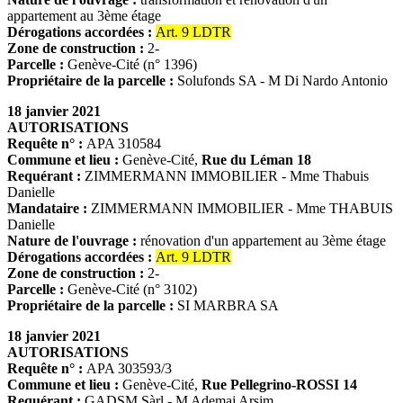
appartement au 3ème étage
Dérogations accordées :
Art. 9 LDTR
Zone de construction :
2-
Parcelle :
Genève-Cité (n° 1396)
Propriétaire de la parcelle :
Solufonds SA - M Di Nardo Antonio
18 janvier 2021
AUTORISATIONS
Requête n° :
APA 310584
Commune et lieu :
Genève-Cité,
Rue du Léman 18
Requérant :
ZIMMERMANN IMMOBILIER - Mme Thabuis
Danielle
Mandataire :
ZIMMERMANN IMMOBILIER - Mme THABUIS
Danielle
Nature de l'ouvrage :
rénovation d'un appartement au 3ème étage
Dérogations accordées :
Art. 9 LDTR
Zone de construction :
2-
Parcelle :
Genève-Cité (n° 3102)
Propriétaire de la parcelle :
SI MARBRA SA
18 janvier 2021
AUTORISATIONS
Requête n° :
APA 303593/3
Commune et lieu :
Genève-Cité,
Rue Pellegrino-ROSSI 14
Requérant :
GADSM Sàrl - M Ademaj Arsim