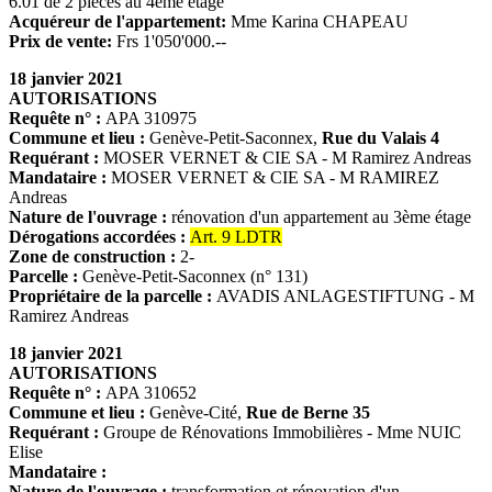
6.01 de 2 pièces au 4ème étage
Acquéreur de l'appartement:
Mme Karina CHAPEAU
Prix de vente:
Frs 1'050'000.--
18 janvier 2021
AUTORISATIONS
Requête n° :
APA 310975
Commune et lieu :
Genève-Petit-Saconnex,
Rue du Valais 4
Requérant :
MOSER VERNET & CIE SA - M Ramirez Andreas
Mandataire :
MOSER VERNET & CIE SA - M RAMIREZ
Andreas
Nature de l'ouvrage :
rénovation d'un appartement au 3ème étage
Dérogations accordées :
Art. 9 LDTR
Zone de construction :
2-
Parcelle :
Genève-Petit-Saconnex (n° 131)
Propriétaire de la parcelle :
AVADIS ANLAGESTIFTUNG - M
Ramirez Andreas
18 janvier 2021
AUTORISATIONS
Requête n° :
APA 310652
Commune et lieu :
Genève-Cité,
Rue de Berne 35
Requérant :
Groupe de Rénovations Immobilières - Mme NUIC
Elise
Mandataire :
Nature de l'ouvrage :
transformation et rénovation d'un