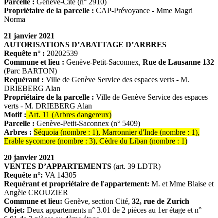
Parcelle :
Genève-Cité (n° 2910)
Propriétaire de la parcelle :
CAP-Prévoyance - Mme Magri
Norma
21 janvier 2021
AUTORISATIONS D’ABATTAGE D’ARBRES
Requête n° :
20202539
Commune et lieu :
Genève-Petit-Saconnex,
Rue de Lausanne 132
(Parc BARTON)
Requérant :
Ville de Genève Service des espaces verts - M.
DRIEBERG Alan
Propriétaire de la parcelle :
Ville de Genève Service des espaces
verts - M. DRIEBERG Alan
Motif :
Art. 11 (Arbres dangereux)
Parcelle :
Genève-Petit-Saconnex (n° 5409)
Arbres :
Séquoia (nombre : 1), Marronnier d'Inde (nombre : 1),
Erable sycomore (nombre : 3), Cèdre du Liban (nombre : 1)
20 janvier 2021
VENTES D’APPARTEMENTS
(art. 39 LDTR)
Requête n°:
VA 14305
Requérant et propriétaire de l'appartement:
M. et Mme Blaise et
Angèle CROUZIER
Commune et lieu:
Genève, section Cité,
32, rue de Zurich
Objet:
Deux appartements n° 3.01 de 2 pièces au 1er étage et n°