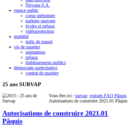
Nirvana S.A.
espace public
coeur piétonnier
parking sauvage
écoles et préaux
vidéoprotection
mobilité
trafic de transit
vie de quartier
animations
préaux
établissements publics
démocratie participative
contrat de quartier
25 ans SURVAP
Vous êtes ici :
survap
extraits FAO Pâquis
Autorisations de construire 2021.01 Pâquis
Autorisations de construire 2021.01
Pâquis