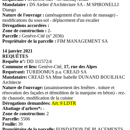
Mandataire :
DS Atelier d'Architecture SA - M SPIRONELLI
Diango
Nature de l'ouvrage :
(aménagement d'un salon de massage) -
modifications du sous-sol - déplacement d'un escalier
Dérogations accordées :
Zone de construction :
2-
Parcelle :
Genève-Cité (n° 2036)
Propriétaire de la parcelle :
FIM MANAGEMENT SA
14 janvier 2021
REQUÊTES
Requête n°:
DD 111572/4
Commune et lieu:
Genève-Cité,
17, rue des Alpes
Requérant:
TURIDOMUS p.a. CREAD SA
Mandataire:
CREAD SA Mme Isabelle DUNAND BOUILHAC
Architecte
Nature de l'ouvrage:
(assainissement des fenêtres . toiture et
rénovation des façades et démolition de la marquise en béton) - rez-
de chaussée, modification de la cuisine
Dérogations demandées:
Art. 9 LDTR
Abattage d'arbres*:
-
Zone de construction:
2
Parcelle:
5506
Feuille:
39
Propriétaire de la parcelle:
FONDATION DE PLACEMENTS