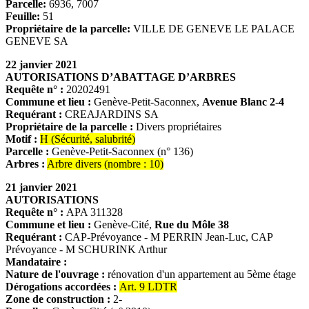
Parcelle:
6936, 7007
Feuille:
51
Propriétaire de la parcelle:
VILLE DE GENEVE LE PALACE
GENEVE SA
22 janvier 2021
AUTORISATIONS D’ABATTAGE D’ARBRES
Requête n° :
20202491
Commune et lieu :
Genève-Petit-Saconnex,
Avenue Blanc 2-4
Requérant :
CREAJARDINS SA
Propriétaire de la parcelle :
Divers propriétaires
Motif :
H (Sécurité, salubrité)
Parcelle :
Genève-Petit-Saconnex (n° 136)
Arbres :
Arbre divers (nombre : 10)
21 janvier 2021
AUTORISATIONS
Requête n° :
APA 311328
Commune et lieu :
Genève-Cité,
Rue du Môle 38
Requérant :
CAP-Prévoyance - M PERRIN Jean-Luc, CAP
Prévoyance - M SCHURINK Arthur
Mandataire :
Nature de l'ouvrage :
rénovation d'un appartement au 5ème étage
Dérogations accordées :
Art. 9 LDTR
Zone de construction :
2-