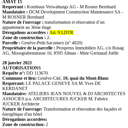
AMAT 15
Requérant :
Kornhaus Verwaltungs AG - M Rosner Bernhard
Mandataire :
DCM Development Construction Maintenance SA -
M ROSNER Bernhard
Nature de l'ouvrage :
transformation et rénovation d’un
appartement au 3ème étage
Dérogations accordées :
Art. 9 LDTR
Zone de construction :
2-
Parcelle :
Genève-Petit-Saconnex (n° 4020)
Propriétaire de la parcelle :
Prosperus Immobilien AG, c/o Rusag
AG, Moosgrabenstrasse 16, 8595 Altnau - Mme Gremaud Joëlle
28 janvier 2021
AUTORISATIONS
Requête n°:
DD 113670
Commune et lieu:
Genève-Cité,
19, quai du Mont-Blanc
Requérant:
LE PALACE GENEVE SA M. Yves DE
KERDANET
Mandataire:
ATELIERS JEAN NOUVEL & DJ ARCHITECTES
ASSOCIES p.a. ARCHITECURES JUCKER M. Fabrice
JUCKER Architecte
Nature de l'ouvrage:
Transformation et rénovation des façades et
énergétique d'un hôtel
Dérogations accordées:
Zone de construction:
2