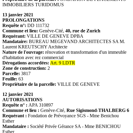
IMMOBILIERS TURIDOMUS
13 janvier 2021
PROLONGATIONS
Requête n°:
DD 111732
Commune et lieu
:
Genève-Cité,
40, rue de Zurich
Requérant:
VILLE DE GENEVE DPBA
Mandataire:
BUREAU MEGEVAND ARCHITECTES SA M.
Laurent KREUTSCHY Architecte
Nature de l'ouvrage:
rénovation et transformation d'un immeuble
d'habitation avec rez commercial
Dérogations accordées:
Art. 9 LDTR
Zone de construction:
2
Parcelle:
3817
Feuille:
63
Propriétaire de la parcelle:
VILLE DE GENEVE
12 janvier 2021
AUTORISATIONS
Requête n° :
APA 310897
Commune et lieu :
Genève-Cité,
Rue Sigismond-THALBERG 6
Requérant :
Fondation de Prévoyance SGS - Mme Benichou
Esther
Mandataire :
Société Privée Gérance SA - Mme BENICHOU
Esther