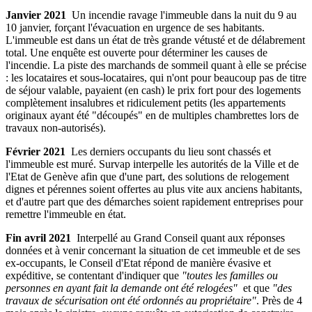
Janvier 2021
Un incendie ravage l'immeuble dans la nuit du 9 au
10 janvier, forçant l'évacuation en urgence de ses habitants.
L'immeuble est dans un état de très grande vétusté et de délabrement
total. Une enquête est ouverte pour déterminer les causes de
l'incendie. La piste des marchands de sommeil quant à elle se précise
: les locataires et sous-locataires, qui n'ont pour beaucoup pas de titre
de séjour valable, payaient (en cash) le prix fort pour des logements
complètement insalubres et ridiculement petits (les appartements
originaux ayant été "découpés" en de multiples chambrettes lors de
travaux non-autorisés).
Février 2021
Les derniers occupants du lieu sont chassés et
l'immeuble est muré. Survap interpelle les autorités de la Ville et de
l'Etat de Genève afin que d'une part, des solutions de relogement
dignes et pérennes soient offertes au plus vite aux anciens habitants,
et d'autre part que des démarches soient rapidement entreprises pour
remettre l'immeuble en état.
Fin avril 2021
Interpellé au Grand Conseil quant aux réponses
données et à venir concernant la situation de cet immeuble et de ses
ex-occupants, le Conseil d'Etat répond de manière évasive et
expéditive, se contentant d'indiquer que
"toutes les familles ou
personnes en ayant fait la demande ont été relogées"
et que
"des
travaux de sécurisation ont été ordonnés au propriétaire"
.
Près de 4