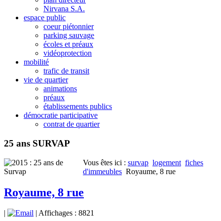
Nirvana S.A.
espace public
coeur piétonnier
parking sauvage
écoles et préaux
vidéoprotection
mobilité
trafic de transit
vie de quartier
animations
préaux
établissements publics
démocratie participative
contrat de quartier
25 ans SURVAP
Vous êtes ici :
survap
logement
fiches
d'immeubles
Royaume, 8 rue
Royaume, 8 rue
|
| Affichages : 8821