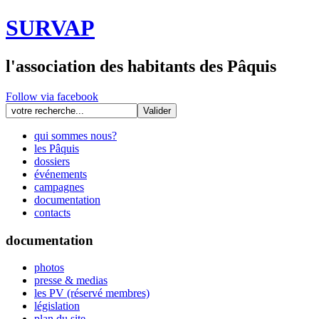
SURVAP
l'association des habitants des Pâquis
Follow via facebook
qui sommes nous?
les Pâquis
dossiers
événements
campagnes
documentation
contacts
documentation
photos
presse & medias
les PV (réservé membres)
législation
plan du site