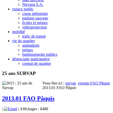
Nirvana S.A.
espace public
coeur piétonnier
parking sauvage
écoles et préaux
vidéoprotection
mobilité
trafic de transit
vie de quartier
animations
préaux
établissements publics
démocratie participative
contrat de quartier
25 ans SURVAP
Vous êtes ici :
survap
extraits FAO Pâquis
2013.01 FAO Pâquis
2013.01 FAO Pâquis
|
| Affichages : 8488