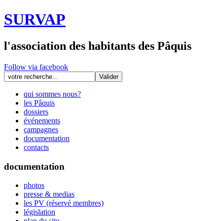
SURVAP
l'association des habitants des Pâquis
Follow via facebook
qui sommes nous?
les Pâquis
dossiers
événements
campagnes
documentation
contacts
documentation
photos
presse & medias
les PV (réservé membres)
législation
plan du site