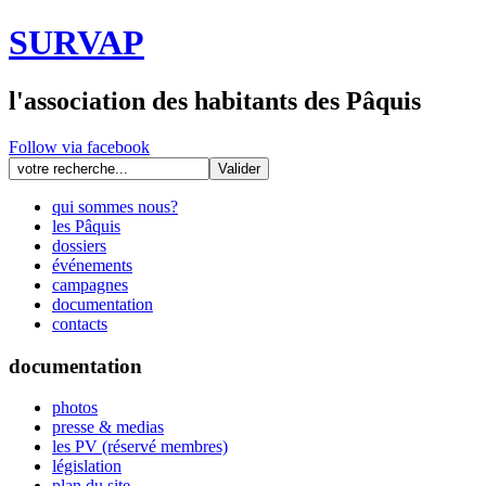
SURVAP
l'association des habitants des Pâquis
Follow via facebook
qui sommes nous?
les Pâquis
dossiers
événements
campagnes
documentation
contacts
documentation
photos
presse & medias
les PV (réservé membres)
législation
plan du site