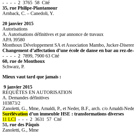
- - - - 2 3765 58 Cité
35, rue Philipe-Plantamour
Arnback, C. – Canedoli, Y.
20 janvier 2015
Autorisations
A. Autorisations définitives et par annonce de travaux
APA 39580
Monthoux Développement SA et Association Mambo, Jucker-Diserens
Changement d’affectation d’une école de danse en bar au rez-de
- - - - 2 7899, 7900 63 Cité
60, rue de Monthoux
Schwarz, P.
Mieux vaut tard que jamais :
9 janvier 2015
REQUÊTES EN AUTORISATION
A. Demandes définitives
103873/2
Zanoletti, G., Mme, Amaldi, P., et Neder, B.F., arch. c/o Amaldi-Nede
Surélévation
d’un immeuble HSE : transformations diverses
11 LCI
- - - 2 3631 57 Cité
51, rue des Pâquis
Zanoletti, G., Mme