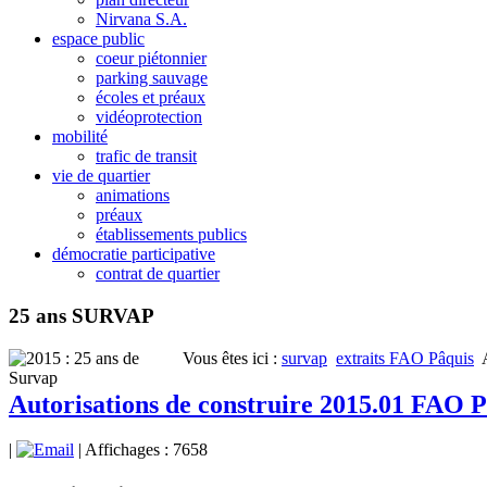
Nirvana S.A.
espace public
coeur piétonnier
parking sauvage
écoles et préaux
vidéoprotection
mobilité
trafic de transit
vie de quartier
animations
préaux
établissements publics
démocratie participative
contrat de quartier
25 ans SURVAP
Vous êtes ici :
survap
extraits FAO Pâquis
Autorisations de construire 2015.01 FAO 
|
| Affichages : 7658