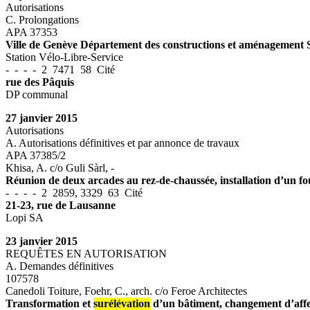
Autorisations
C. Prolongations
APA 37353
Ville de Genève Département des constructions et aménagement Ser
Station Vélo-Libre-Service
- - - - 2 7471 58 Cité
rue des Pâquis
DP communal
27 janvier 2015
Autorisations
A. Autorisations définitives et par annonce de travaux
APA 37385/2
Khisa, A. c/o Guli Sàrl, -
Réunion de deux arcades au rez-de-chaussée, installation d’un four
- - - - 2 2859, 3329 63 Cité
21-23, rue de Lausanne
Lopi SA
23 janvier 2015
REQUÊTES EN AUTORISATION
A. Demandes définitives
107578
Canedoli Toiture, Foehr, C., arch. c/o Feroe Architectes
Transformation et
surélévation
d’un bâtiment, changement d’affe