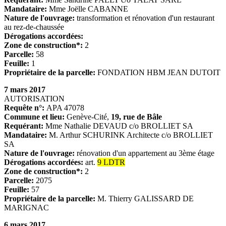
Mandataire:
Mme Joëlle CABANNE
Nature de l'ouvrage:
transformation et rénovation d'un restaurant
au rez-de-chaussée
Dérogations accordées:
Zone de construction*:
2
Parcelle:
58
Feuille:
1
Propriétaire de la parcelle:
FONDATION HBM JEAN DUTOIT
7 mars 2017
AUTORISATION
Requête n°:
APA 47078
Commune et lieu:
Genève-Cité,
19, rue de Bâle
Requérant:
Mme Nathalie DEVAUD c/o BROLLIET SA
Mandataire:
M. Arthur SCHURINK Architecte c/o BROLLIET
SA
Nature de l'ouvrage:
rénovation d'un appartement au 3ème étage
Dérogations accordées:
art.
9 LDTR
Zone de construction*:
2
Parcelle:
2075
Feuille:
57
Propriétaire de la parcelle:
M. Thierry GALISSARD DE
MARIGNAC
6 mars 2017