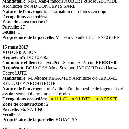
Mandataire:
MM. Jean-François AUBERT et José ALCAIDE
Architectes c/o AD CONCEPTS SARL
Nature de l'ouvrage:
transformation d'un fitness en dojo
Dérogations accordées:
Zone de construction:
2
Parcelle:
27
Feuille:
1
Propriétaire de la parcelle:
M. Jean-Claude LEUTENEGGER
15 mars 2017
AUTORISATION
Requête n°:
DD 107982
Commune et lieu:
Genève-Petit-Saconnex,
5, rue FERRIER
Requérant:
BOJAC SA Mme Suzanne JACCARD c/o Hans-
Georg LUTZ
Mandataire:
M. Jérome REGAMEY Architecte c/o JEROME
REGAMEY ARCHITECTE
Nature de l'ouvrage:
surélévation d'un immeuble de logements et
assainissement thermique des façades
Dérogations accordées:
art.11 LCI; art.9 LDTR; art. 8 RPSFP
Zone de construction:
2
Parcelle:
96, 97, 1890
Feuille:
7
Propriétaire de la parcelle:
BOJAC SA