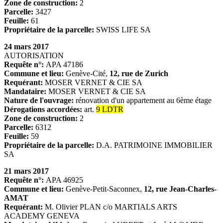
Zone de construction:
2
Parcelle:
3427
Feuille:
61
Propriétaire de la parcelle:
SWISS LIFE SA
24 mars 2017
AUTORISATION
Requête n°:
APA 47186
Commune et lieu:
Genève-Cité,
12, rue de Zurich
Requérant:
MOSER VERNET & CIE SA
Mandataire:
MOSER VERNET & CIE SA
Nature de l'ouvrage:
rénovation d'un appartement au 6ème étage
Dérogations accordées:
art.
9 LDTR
Zone de construction:
2
Parcelle:
6312
Feuille:
59
Propriétaire de la parcelle:
D.A. PATRIMOINE IMMOBILIER
SA
21 mars 2017
Requête n°:
APA 46925
Commune et lieu:
Genève-Petit-Saconnex,
12, rue Jean-Charles-
AMAT
Requérant:
M. Olivier PLAN c/o MARTIALS ARTS
ACADEMY GENEVA