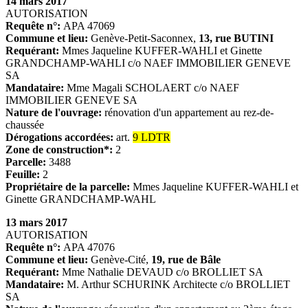
14 mars 2017
AUTORISATION
Requête n°:
APA 47069
Commune et lieu:
Genève-Petit-Saconnex,
13, rue BUTINI
Requérant:
Mmes Jaqueline KUFFER-WAHLI et Ginette
GRANDCHAMP-WAHLI c/o NAEF IMMOBILIER GENEVE
SA
Mandataire:
Mme Magali SCHOLAERT c/o NAEF
IMMOBILIER GENEVE SA
Nature de l'ouvrage:
rénovation d'un appartement au rez-de-
chaussée
Dérogations accordées:
art.
9 LDTR
Zone de construction*:
2
Parcelle:
3488
Feuille:
2
Propriétaire de la parcelle:
Mmes Jaqueline KUFFER-WAHLI et
Ginette GRANDCHAMP-WAHL
13 mars 2017
AUTORISATION
Requête n°:
APA 47076
Commune et lieu:
Genève-Cité,
19, rue de Bâle
Requérant:
Mme Nathalie DEVAUD c/o BROLLIET SA
Mandataire:
M. Arthur SCHURINK Architecte c/o BROLLIET
SA