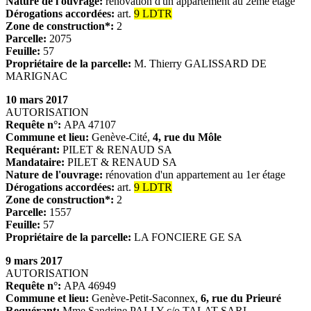
Nature de l'ouvrage:
rénovation d'un appartement au 2ème étage
Dérogations accordées:
art.
9 LDTR
Zone de construction*:
2
Parcelle:
2075
Feuille:
57
Propriétaire de la parcelle:
M. Thierry GALISSARD DE
MARIGNAC
10 mars 2017
AUTORISATION
Requête n°:
APA 47107
Commune et lieu:
Genève-Cité,
4, rue du Môle
Requérant:
PILET & RENAUD SA
Mandataire:
PILET & RENAUD SA
Nature de l'ouvrage:
rénovation d'un appartement au 1er étage
Dérogations accordées:
art.
9 LDTR
Zone de construction*:
2
Parcelle:
1557
Feuille:
57
Propriétaire de la parcelle:
LA FONCIERE GE SA
9 mars 2017
AUTORISATION
Requête n°:
APA 46949
Commune et lieu:
Genève-Petit-Saconnex,
6, rue du Prieuré
Requérant:
Mme Sandrine PALLY c/o TALAT SARL