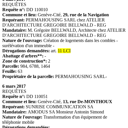
REQUÊTES
Requête n°:
DD 110010
Commune et lieu:
Genève-Cité,
29, rue de la Navigation
Requérant:
PERMAHOUSING SARL chez ATELIER
D'ARCHITECTURE GREGOIRE BELLWALD - REG
Mandataire:
M. Grégoire BELLWALD, Architecte chez ATELIER
D'ARCHITECTURE GREGOIRE BELLWALD - REG
Nature de l'ouvrage:
Création de logements dans les combles -
surélévation d'un immeuble -
Dérogations demandées:
art.
11 LCI
Abattage d'arbres**:
-
Zone de construction*:
2
Parcelle:
984, 6788, 1464
Feuille:
63
Propriétaire de la parcelle:
PERMAHOUSING SARL-
6 mars 2017
REQUÊTES
Requête n°:
DD 110051
Commune et lieu:
Genève-Cité,
13, rue De-MONTHOUX
Requérant:
SUNRISE COMMUNICATION SA
Mandataire:
AMODUS SA Monsieur Antonin Simond
Nature de l'ouvrage:
Transformation d'un équipement de
téléphonie mobile
Dérogations demandées: