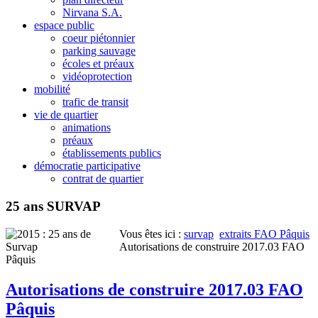
Nirvana S.A.
espace public
coeur piétonnier
parking sauvage
écoles et préaux
vidéoprotection
mobilité
trafic de transit
vie de quartier
animations
préaux
établissements publics
démocratie participative
contrat de quartier
25 ans SURVAP
Vous êtes ici :
survap
extraits FAO Pâquis
Autorisations de construire 2017.03 FAO
Pâquis
Autorisations de construire 2017.03 FAO
Pâquis